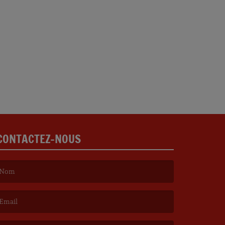
CONTACTEZ-NOUS
e nom est obligatoire. )
’email est obligatoire. )