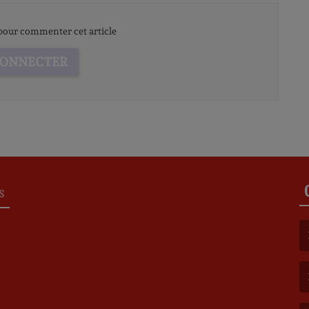
our commenter cet article
CONNECTER
S
(L
(L