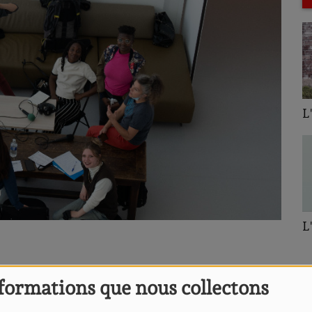
L
L
ison au
conservatoire du Blosne
pour son inauguration.
formations que nous collectons
celles!