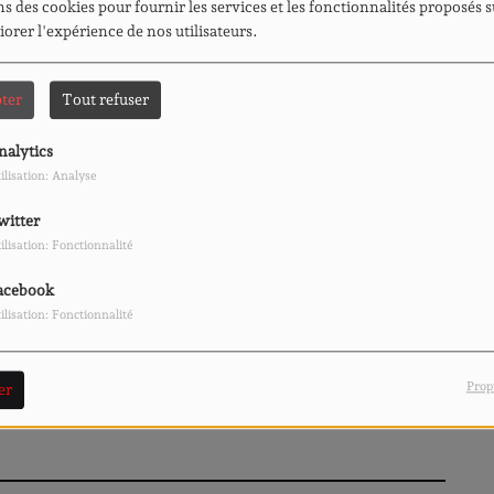
s des cookies pour fournir les services et les fonctionnalités proposés s
iorer l'expérience de nos utilisateurs.
ter
Tout refuser
nalytics
ilisation: Analyse
witter
ilisation: Fonctionnalité
acebook
ilisation: Fonctionnalité
L'imprévu à La Tablée Fantastique - c'est l'été
Prop
er