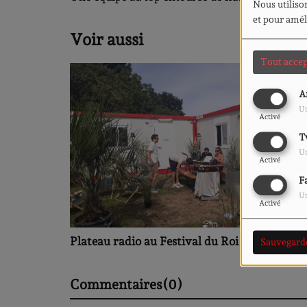
Nous utilison
et pour amél
Voir aussi
Tout accep
A
Ut
Activé
T
Ut
Activé
F
Ut
Activé
Plateau radio au Festival du Roi Arthur ♬
Sauvegard
Commentaires(0)