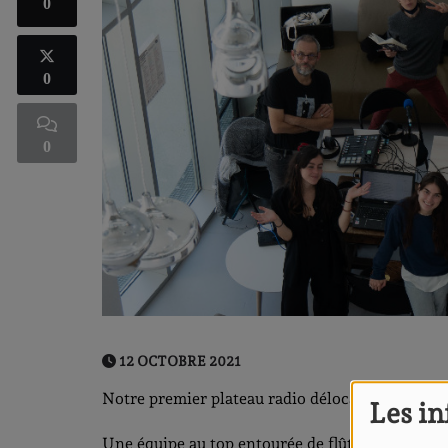
0
0
0
12 OCTOBRE 2021
Notre premier plateau radio délocalisé de la sa
Les in
Une équipe au top entourée de flûte et de violon