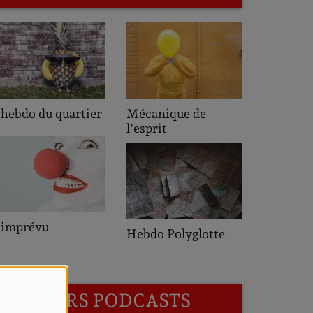
L'heure 
'hebdo du quartier
Mécanique de
l'esprit
Saveurs 
'imprévu
Hebdo Polyglotte
Quartier
DERNIERS PODCASTS