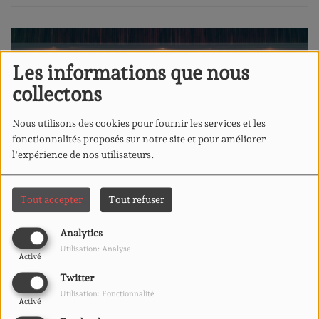
Les informations que nous
collectons
Nous utilisons des cookies pour fournir les services et les
fonctionnalités proposés sur notre site et pour améliorer
l'expérience de nos utilisateurs.
Tout accepter
Tout refuser
Analytics
14 FÉVRIER 2026
Utilisation: Analyse
Activé
ÉCOUTER LE PODCAST
Twitter
TÉLÉCHARGER LE PODCAST
Utilisation: Fonctionnalité
Au Mexique, la famille
Activé