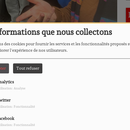
formations que nous collectons
TÉLÉCHARGER LE PODCAST
s des cookies pour fournir les services et les fonctionnalités proposés s
iorer l'expérience de nos utilisateurs.
ui est à l'honneur.
L
ter
Tout refuser
 quelques d'élèves de la classe vous saurez tout sur cette
nalytics
ilisation: Analyse
witter
ilisation: Fonctionnalité
L
acebook
ilisation: Fonctionnalité