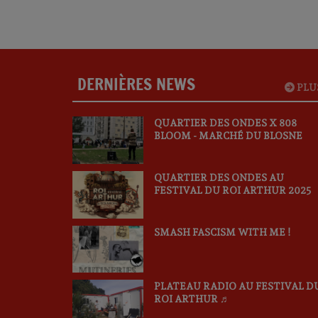
DERNIÈRES NEWS
PLU
QUARTIER DES ONDES X 808
BLOOM - MARCHÉ DU BLOSNE
QUARTIER DES ONDES AU
FESTIVAL DU ROI ARTHUR 2025
SMASH FASCISM WITH ME !
PLATEAU RADIO AU FESTIVAL D
ROI ARTHUR ♬