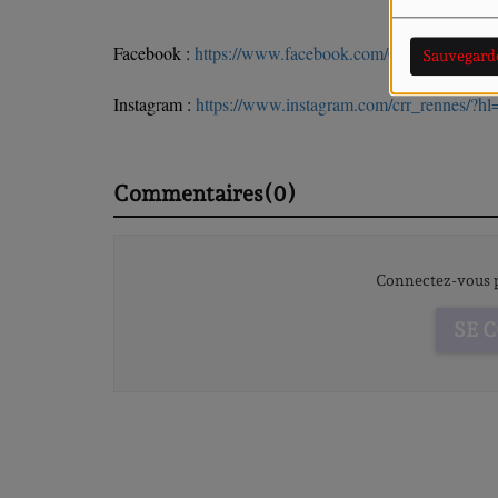
Facebook :
https://www.facebook.com/Conservatoired
Sauvegard
Instagram :
https://www.instagram.com/crr_rennes/?hl=
Commentaires(0)
Connectez-vous p
SE 