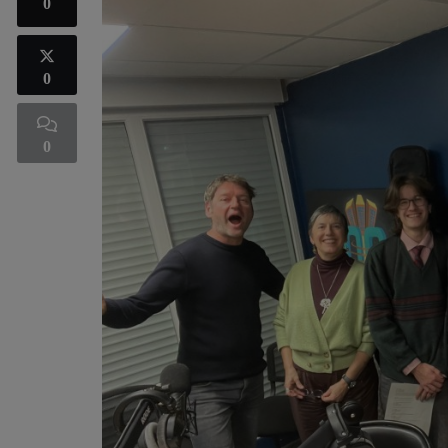
0
0
0