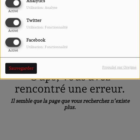
40
Analytics
Utilisation: Analyse
Activé
Twitter
Utilisation: Fonctionnalité
Activé
Facebook
Utilisation: Fonctionnalité
Activé
Propulsé par Orejime
Sauvegarder
Oups, vous avez
rencontré une erreur.
Il semble que la page que vous recherchez n’existe
plus.