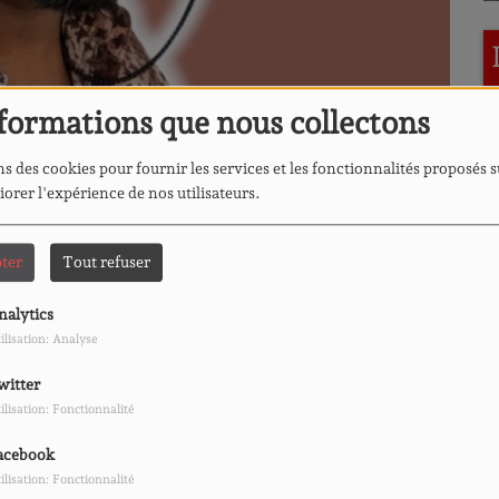
formations que nous collectons
s des cookies pour fournir les services et les fonctionnalités proposés s
iorer l'expérience de nos utilisateurs.
L
ter
Tout refuser
nalytics
ilisation: Analyse
TÉLÉCHARGER LE PODCAST
witter
ilisation: Fonctionnalité
 rumba congolaise, qui vous fera danser et chanter en vous
L
acebook
ilisation: Fonctionnalité