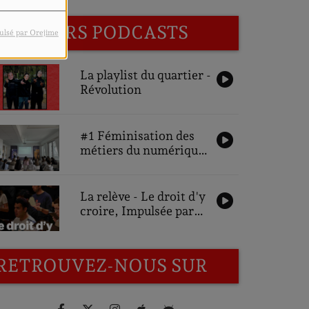
DERNIERS PODCASTS
ulsé par Orejime
La playlist du quartier -
Révolution
#1 Féminisation des
métiers du numérique,
une ambition pour
demain : Interviews
des participantes
La relève - Le droit d'y
croire, Impulsée par
Gonzalo Bustos
RETROUVEZ-NOUS SUR