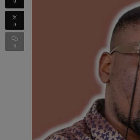
0
0
0