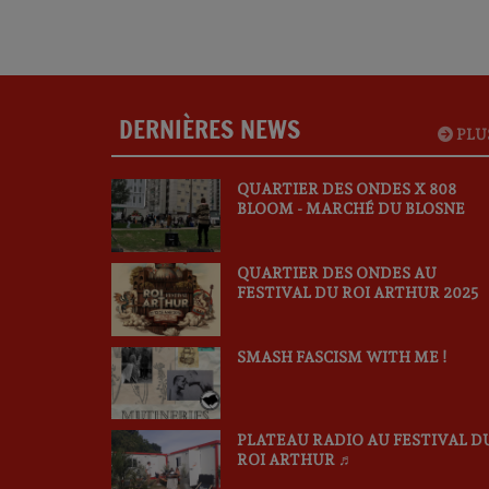
DERNIÈRES NEWS
PLU
QUARTIER DES ONDES X 808
BLOOM - MARCHÉ DU BLOSNE
QUARTIER DES ONDES AU
FESTIVAL DU ROI ARTHUR 2025
SMASH FASCISM WITH ME !
PLATEAU RADIO AU FESTIVAL D
ROI ARTHUR ♬