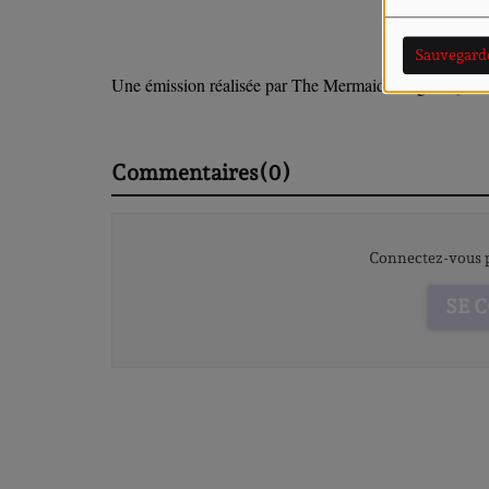
Sauvegard
Une émission réalisée par The Mermaid Song :
https:
Commentaires(0)
Connectez-vous p
SE 