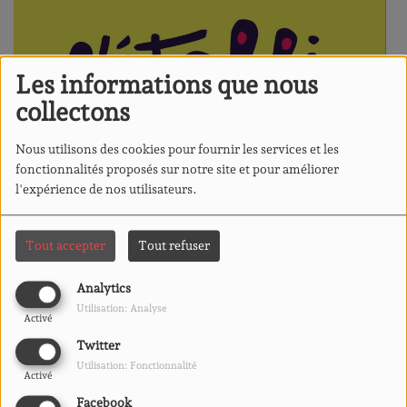
Les informations que nous
collectons
Nous utilisons des cookies pour fournir les services et les
fonctionnalités proposés sur notre site et pour améliorer
l'expérience de nos utilisateurs.
Tout accepter
Tout refuser
Analytics
Utilisation: Analyse
Activé
L'émission de l’Établi des mots, votre librairie indépendante,
Twitter
généraliste, coopérative et participative de notre cher quartier du
Utilisation: Fonctionnalité
Activé
Blosne !
Facebook